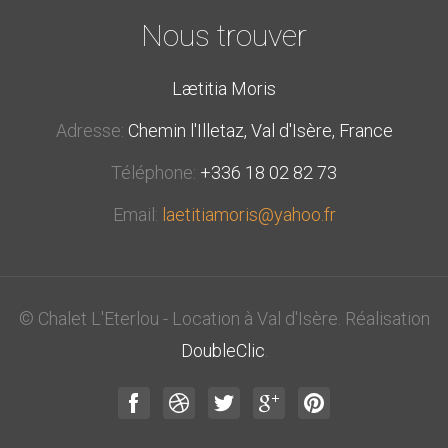
Nous trouver
Lætitia Moris
Adresse:
Chemin l'Illetaz, Val d'Isère, France
Téléphone:
+336 18 02 82 73
Email:
laetitiamoris@yahoo.fr
© Chalet L'Eterlou - Location à Val d'Isère. Réalisation
DoubleClic
.